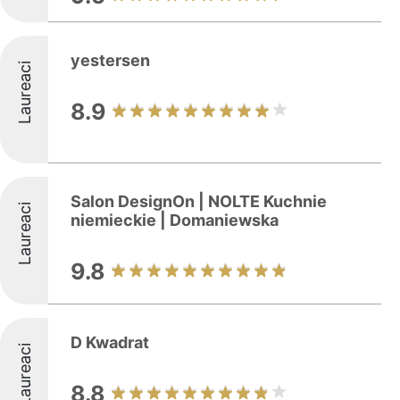
yestersen
Laureaci
8.9
Salon DesignOn | NOLTE Kuchnie
Laureaci
niemieckie | Domaniewska
9.8
D Kwadrat
Laureaci
8.8