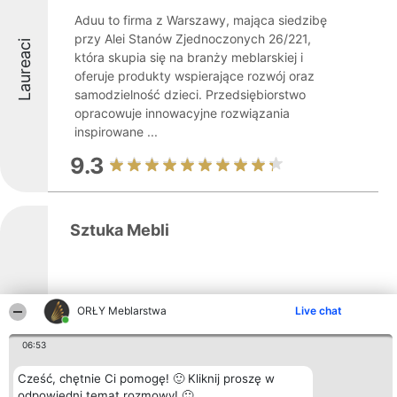
Aduu to firma z Warszawy, mająca siedzibę
przy Alei Stanów Zjednoczonych 26/221,
Laureaci
która skupia się na branży meblarskiej i
oferuje produkty wspierające rozwój oraz
samodzielność dzieci. Przedsiębiorstwo
opracowuje innowacyjne rozwiązania
inspirowane ...
9.3
Sztuka Mebli
Sztuka Mebli, działająca w Warszawie od
Laureaci
ORŁY Meblarstwa
Live chat
1997 roku, specjalizuje się w świadczeniu
usług tapicerskich na najwyższym
06:53
poziomie. Firma może pochwalić się ponad
dwudziestoletnim doświadczeniem w
Cześć, chętnie Ci pomogę! 🙂 Kliknij proszę w
branży meblarskiej, prowadząc
odpowiedni temat rozmowy! 🙂