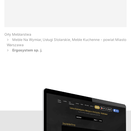
Orły Meblarstwa
Meble Na Wymiar, Usługi Stolarskie, Meble Kuchenne - powiat Miasto
Warszawa
Ergosystem sp. j.