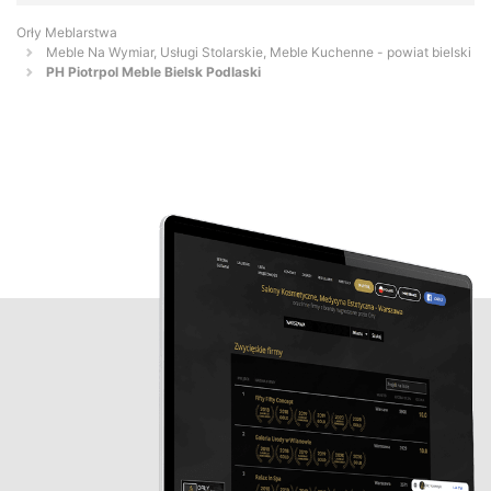
Orły Meblarstwa
Meble Na Wymiar, Usługi Stolarskie, Meble Kuchenne - powiat bielski
PH Piotrpol Meble Bielsk Podlaski