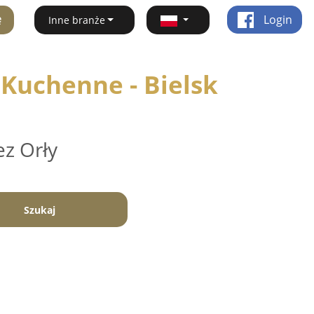
ę
Login
Inne branże
 Kuchenne - Bielsk
ez Orły
Szukaj