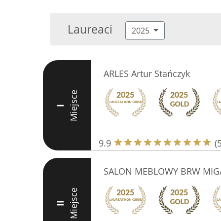
Laureaci
2025
ARLES Artur Stańczyk
Miejsce
I
9.9
(
SALON MEBLOWY BRW MIGA
Miejsce
II