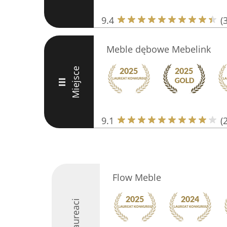
9.4
(
Meble dębowe Mebelink
Miejsce
III
9.1
(
Flow Meble
Laureaci