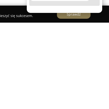
Sprawdź
ieszyć się sukcesem.
Meble - Sekrety Sypialni
cy się w Słupsku przy ulicy Szczecińskiej 113B
m wyposażeniu sypialni. W ofercie firmy
teracy, takich jak modele lateksowe, kieszeniowe
ają na różnorodne potrzeby użytkowników.
óżka tapicerowane oraz kontynentalne, a także
kcesoria, umożliwiając tworzenie spójnych oraz
ne za wysokie kompetencje doradców i bogate