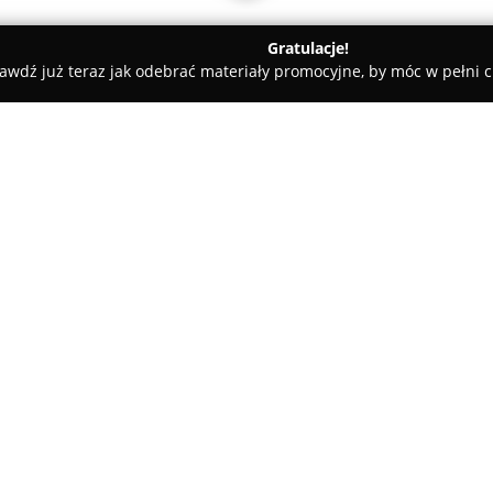
Gratulacje!
awdź już teraz jak odebrać materiały promocyjne, by móc w pełni c
rskie, Meble Kuchenne - powiat Miasto Słupsk
Materace Łóżka 
alni
O firmie:
Salon
Sekrety Sypialni
mieszczą
specjalizuje się w kompleksowy
dostępny jest szeroki wybór ma
oraz piankowe, które odpowiad
Pokaż więcej >>
Propozycje obejmują również ł
stelaże, poduszki i rozmaite a
komfortowych wnętrz.
Przedsiębiorstwo jest docenia