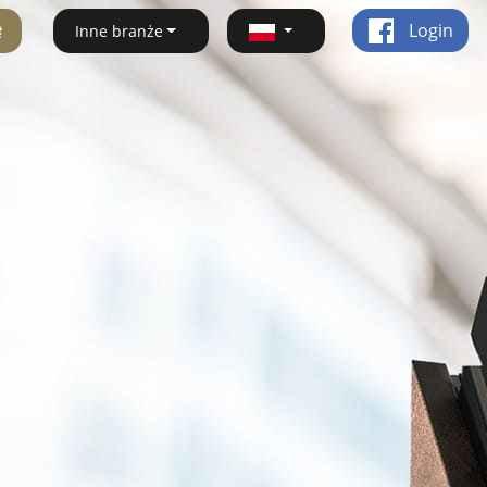
ę
Login
Inne branże