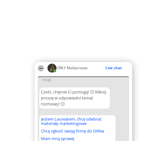
ORŁY Meblarstwa
Live chat
17:22
Cześć, chętnie Ci pomogę! 🙂 Kliknij
proszę w odpowiedni temat
rozmowy! 🙂
Jestem Laureatem, chcę odebrać
materiały marketingowe
Chcę zgłosić swoją firmę do Orłów
Mam inną sprawę