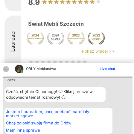
8.9
Świat Mebli Szczecin
Laureaci
Pokaż więcej >>
ORŁY Meblarstwa
Live chat
06:27
Organizator plebiscytu
Plebiscyt
Kontakt
Bright Side Solutions sp. z o.
Laureaci
Kontakt
Cześć, chętnie Ci pomogę! 🙂 Kliknij proszę w
o. sp. k.
Lista
odpowiedni temat rozmowy! 🙂
ul. Ruska 22
wszystkich
Wrocław 50-079
Laureatów
KRS 0000749100 | Regon
Zasady
381313360 | NIP 8943132676
Regulamin
Jestem Laureatem, chcę odebrać materiały
+48 508 492 400
Polityka
marketingowe
Prywatności
Chcę zgłosić swoją firmę do Orłów
Mam inną sprawę