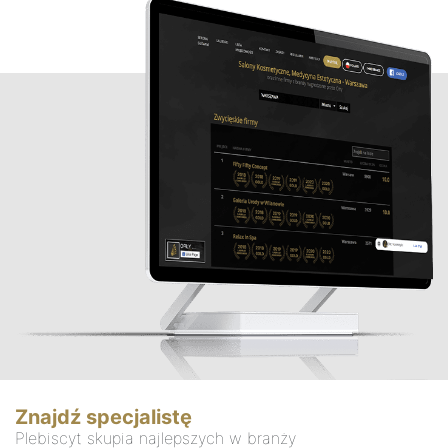
Znajdź specjalistę
Plebiscyt skupia najlepszych w branży