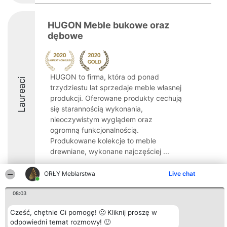
HUGON Meble bukowe oraz
dębowe
HUGON to firma, która od ponad
Laureaci
trzydziestu lat sprzedaje meble własnej
produkcji. Oferowane produkty cechują
się starannością wykonania,
nieoczywistym wyglądem oraz
ogromną funkcjonalnością.
Produkowane kolekcje to meble
drewniane, wykonane najczęściej ...
ORŁY Meblarstwa
Live chat
08:03
Organizator plebiscytu
Plebiscyt
Kontakt
Cześć, chętnie Ci pomogę! 🙂 Kliknij proszę w
Bright Side Solutions sp. z o.
Laureaci
Kontakt
o. sp. k.
odpowiedni temat rozmowy! 🙂
Lista