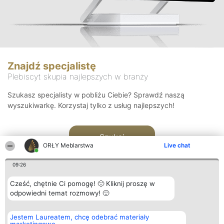
Znajdź specjalistę
Plebiscyt skupia najlepszych w branży
Szukasz specjalisty w pobliżu Ciebie? Sprawdź naszą
wyszukiwarkę. Korzystaj tylko z usług najlepszych!
Szukaj
ORŁY Meblarstwa
Live chat
09:26
Cześć, chętnie Ci pomogę! 🙂 Kliknij proszę w
odpowiedni temat rozmowy! 🙂
Organizator plebiscytu
Plebiscyt
Kontakt
Jestem Laureatem, chcę odebrać materiały
Bright Side Solutions sp. z o.
Laureaci
Kontakt