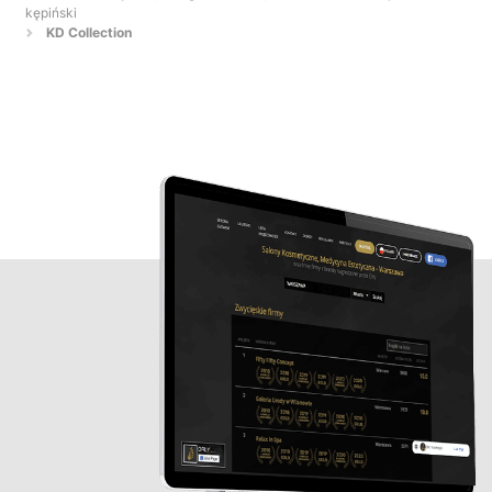
kępiński
KD Collection