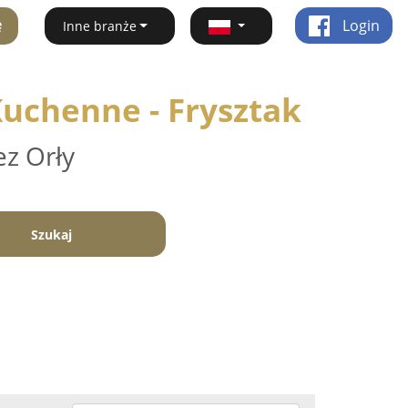
ę
Login
Inne branże
Kuchenne - Frysztak
ez Orły
Szukaj