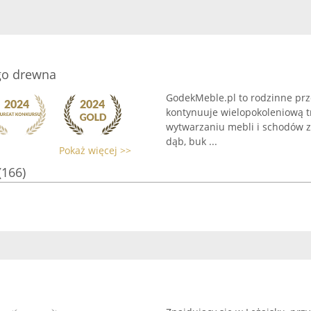
go drewna
GodekMeble.pl to rodzinne prze
kontynuuje wielopokoleniową tr
wytwarzaniu mebli i schodów z
dąb, buk ...
Pokaż więcej >>
(166)