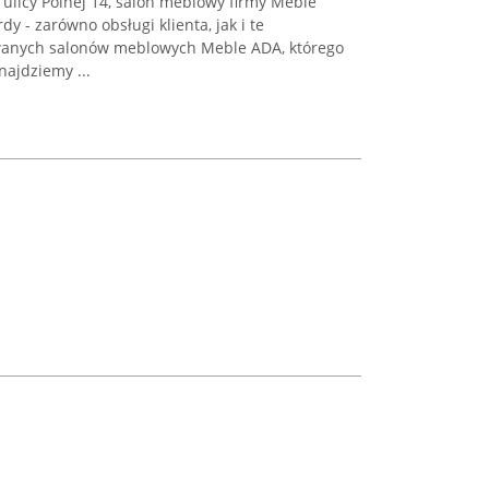
y ulicy Polnej 14, salon meblowy firmy Meble
y - zarówno obsługi klienta, jak i te
wanych salonów meblowych Meble ADA, którego
najdziemy ...