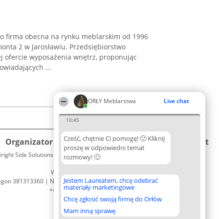
to firma obecna na rynku meblarskim od 1996
ymonta 2 w Jarosławiu. Przedsiębiorstwo
ej ofercie wyposażenia wnętrz, proponując
wiadających ...
ORŁY Meblarstwa
Live chat
10:45
Cześć, chętnie Ci pomogę! 🙂 Kliknij
Organizator plebiscytu
Plebiscyt
Kontakt
proszę w odpowiedni temat
right Side Solutions sp. z o. o. sp. k.
Laureaci
rozmowy! 🙂
Kontakt
ul. Ruska 22
Lista
Wrocław 50-079
wszystkich
Jestem Laureatem, chcę odebrać
egon 381313360 | NIP 8943132676
Laureatów
materiały marketingowe
+48 508 492 400
Zasady
Chcę zgłosić swoją firmę do Orłów
Regulamin
Polityka
Mam inną sprawę
Prywatności