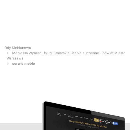
Orły Meblarstwa
Meble Na Wymiar, Usługi Stolarskie, Meble Kuchenne - powiat Miasto
Warszawa
serwis meble