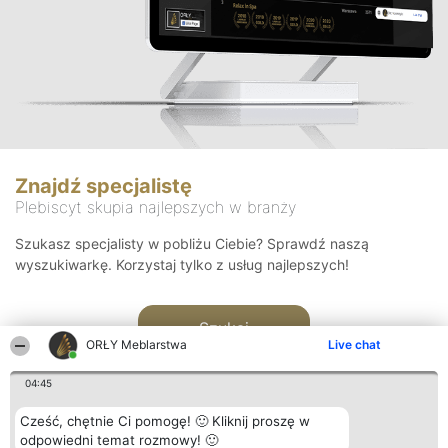
Znajdź specjalistę
Plebiscyt skupia najlepszych w branży
Szukasz specjalisty w pobliżu Ciebie? Sprawdź naszą
wyszukiwarkę. Korzystaj tylko z usług najlepszych!
Szukaj
ORŁY Meblarstwa
Live chat
04:45
Cześć, chętnie Ci pomogę! 🙂 Kliknij proszę w
odpowiedni temat rozmowy! 🙂