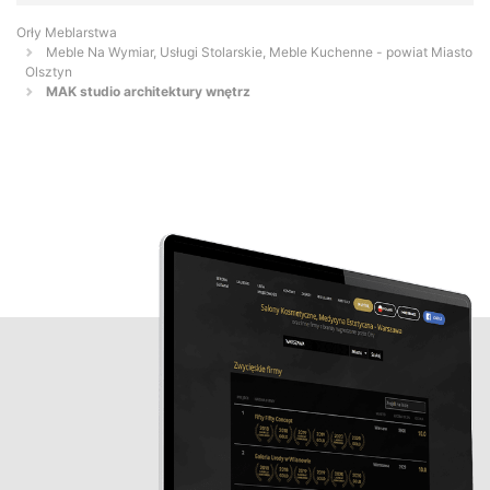
Orły Meblarstwa
Meble Na Wymiar, Usługi Stolarskie, Meble Kuchenne - powiat Miasto
Olsztyn
MAK studio architektury wnętrz