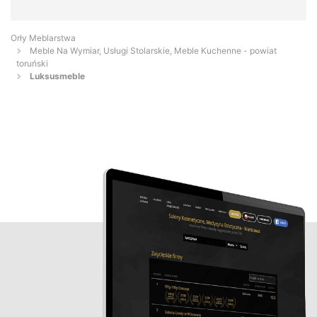
Orły Meblarstwa
Meble Na Wymiar, Usługi Stolarskie, Meble Kuchenne - powiat
toruński
Luksusmeble