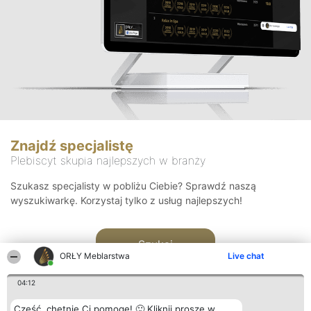
Znajdź specjalistę
Plebiscyt skupia najlepszych w branży
Szukasz specjalisty w pobliżu Ciebie? Sprawdź naszą
wyszukiwarkę. Korzystaj tylko z usług najlepszych!
Szukaj
ORŁY Meblarstwa
Live chat
04:12
Cześć, chętnie Ci pomogę! 🙂 Kliknij proszę w