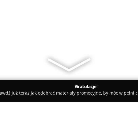
Gratulacje!
awdź już teraz jak odebrać materiały promocyjne, by móc w pełni c
rskie, Meble Kuchenne - powiat bocheński
Kuchnie Alline