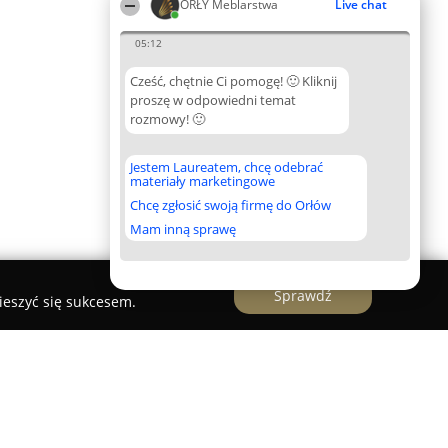
ORŁY Meblarstwa
Live chat
05:12
Cześć, chętnie Ci pomogę! 🙂 Kliknij
proszę w odpowiedni temat
rozmowy! 🙂
Jestem Laureatem, chcę odebrać
materiały marketingowe
Chcę zgłosić swoją firmę do Orłów
Mam inną sprawę
Sprawdź
ieszyć się sukcesem.