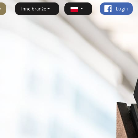
ę
Login
Inne branże