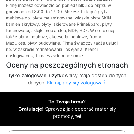
Firmę możesz odwiedzić od poniedziałku do piątku w
godzinach od 8:00 do 17:00. Możesz tu kupić płyty
meblowe np. płyty melaminowane, włoskie płyty SKIN,
kamień akrylowy, płyty lakierowane PrimeBoard, płyty
fornirowane, sklejki meblarskie, MDF, HDF. W ofercie są
także blaty meblowe, akcesoria meblowe, fronty
MaxGloss, płyty budowlane. Firma świadczy także usługi
np. w zakresie formatowania i oklejania. Klienci
obsługiwani są tu na wysokim poziomie.
Oceny na poszczególnych stronach
Tylko zalogowani użytkownicy maja dostęp do tych
danych.
Kliknij, aby się zalogować.
To Twoja firma
?
Gratulacje!
Sprawdź jak odebrać materiały
promocyjne!