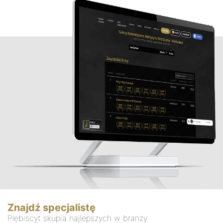
Znajdź specjalistę
Plebiscyt skupia najlepszych w branży