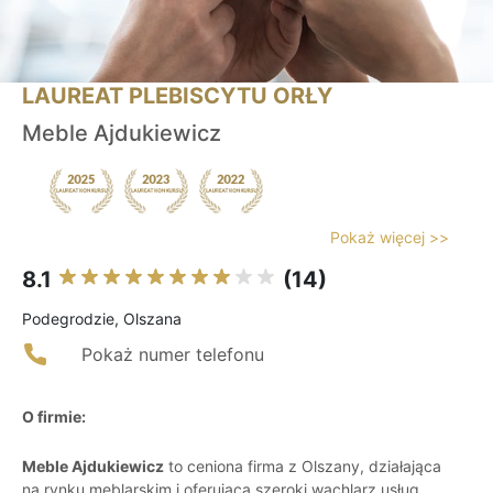
LAUREAT PLEBISCYTU ORŁY
Meble Ajdukiewicz
Pokaż więcej >>
8.1
(14)
Podegrodzie, Olszana
Pokaż numer telefonu
O firmie:
Meble Ajdukiewicz
to ceniona firma z Olszany, działająca
na rynku meblarskim i oferująca szeroki wachlarz usług