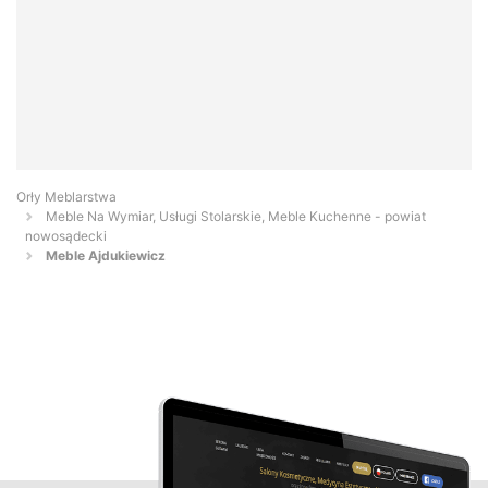
Orły Meblarstwa
Meble Na Wymiar, Usługi Stolarskie, Meble Kuchenne - powiat
nowosądecki
Meble Ajdukiewicz