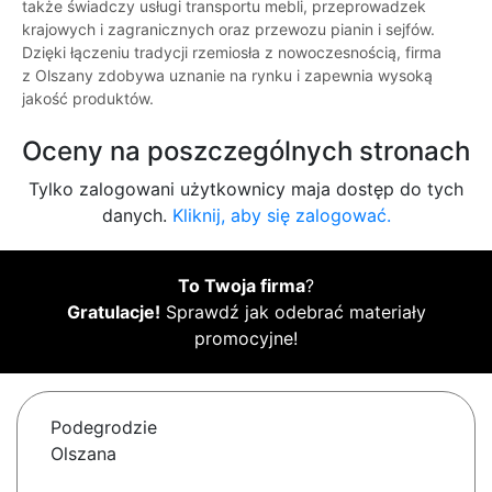
także świadczy usługi transportu mebli, przeprowadzek
krajowych i zagranicznych oraz przewozu pianin i sejfów.
Dzięki łączeniu tradycji rzemiosła z nowoczesnością, firma
z Olszany zdobywa uznanie na rynku i zapewnia wysoką
jakość produktów.
Oceny na poszczególnych stronach
Tylko zalogowani użytkownicy maja dostęp do tych
danych.
Kliknij, aby się zalogować.
To Twoja firma
?
Gratulacje!
Sprawdź jak odebrać materiały
promocyjne!
Podegrodzie
Olszana