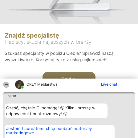
Znajdź specjalistę
Plebiscyt skupia najlepszych w branży
Szukasz specjalisty w pobliżu Ciebie? Sprawdź naszą
wyszukiwarkę. Korzystaj tylko z usług najlepszych!
Szukaj
ORŁY Meblarstwa
Live chat
03:28
Cześć, chętnie Ci pomogę! 🙂 Kliknij proszę w
odpowiedni temat rozmowy! 🙂
Organizator plebiscytu
Plebiscyt
Kontakt
Jestem Laureatem, chcę odebrać materiały
Bright Side Solutions sp. z o.
Laureaci
Kontakt
marketingowe
o. sp. k.
Lista