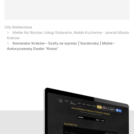
Orły Meblarstwa
Meble Na Wymiar, Usługi Stolarskie, Meble Kuchenne - powiat Miasto
Kraków
Komandor Kraków – Szafy na wymiar | Garderoby | Meble -
Autoryzowany Dealer "Koma"