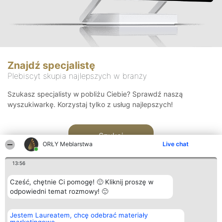
Znajdź specjalistę
Plebiscyt skupia najlepszych w branży
Szukasz specjalisty w pobliżu Ciebie? Sprawdź naszą
wyszukiwarkę. Korzystaj tylko z usług najlepszych!
Szukaj
ORŁY Meblarstwa
Live chat
13:56
Cześć, chętnie Ci pomogę! 🙂 Kliknij proszę w
odpowiedni temat rozmowy! 🙂
Organizator plebiscytu
Plebiscyt
Kontakt
Jestem Laureatem, chcę odebrać materiały
Bright Side Solutions sp. z o.
Laureaci
Kontakt