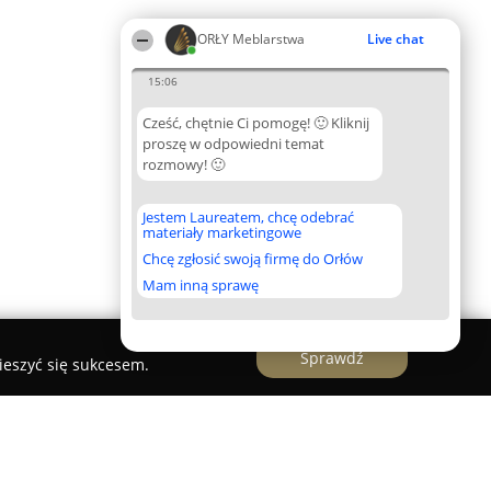
ORŁY Meblarstwa
Live chat
15:06
Cześć, chętnie Ci pomogę! 🙂 Kliknij
proszę w odpowiedni temat
rozmowy! 🙂
Jestem Laureatem, chcę odebrać
materiały marketingowe
Chcę zgłosić swoją firmę do Orłów
Mam inną sprawę
Sprawdź
ieszyć się sukcesem.
terform Meble sp. z o.o.