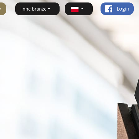
ę
Login
Inne branże