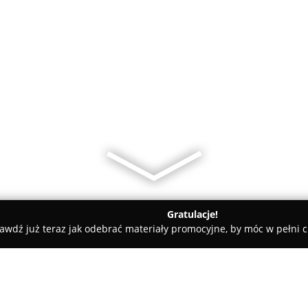
Gratulacje!
awdź już teraz jak odebrać materiały promocyjne, by móc w pełni c
rskie, Meble Kuchenne - powiat Miasto Gorzów Wielkopolski
In