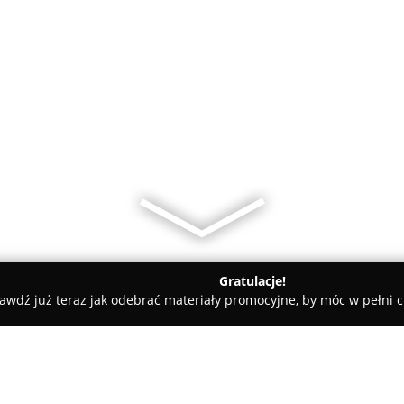
Gratulacje!
awdź już teraz jak odebrać materiały promocyjne, by móc w pełni c
rskie, Meble Kuchenne - powiat ostrowski
Intar-wszystko dla 