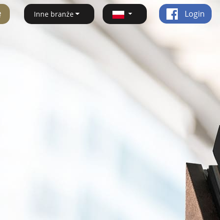
ę
Login
Inne branże