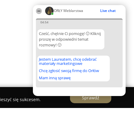
ORŁY Meblarstwa
Live chat
04:54
Cześć, chętnie Ci pomogę! 🙂 Kliknij
proszę w odpowiedni temat
rozmowy! 🙂
Jestem Laureatem, chcę odebrać
materiały marketingowe
Chcę zgłosić swoją firmę do Orłów
Mam inną sprawę
Sprawdź
ieszyć się sukcesem.
meblarstwa