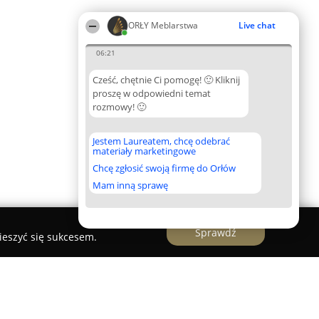
ORŁY Meblarstwa
Live chat
06:21
Cześć, chętnie Ci pomogę! 🙂 Kliknij
proszę w odpowiedni temat
rozmowy! 🙂
Jestem Laureatem, chcę odebrać
materiały marketingowe
Chcę zgłosić swoją firmę do Orłów
Mam inną sprawę
Sprawdź
ieszyć się sukcesem.
a akcesoriów meblowych