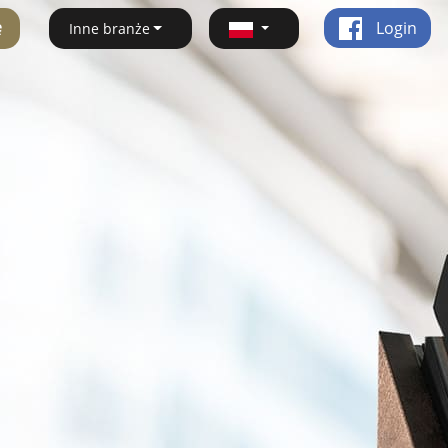
ę
Login
Inne branże