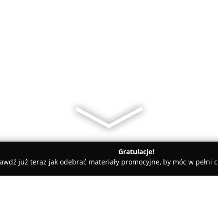
Gratulacje!
awdź już teraz jak odebrać materiały promocyjne, by móc w pełni c
rskie, Meble Kuchenne - powiat radomski
Konwest - hurtowni