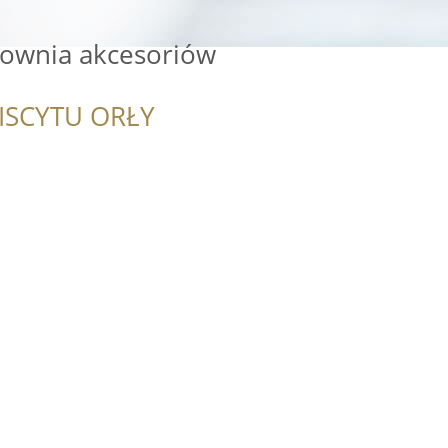
townia akcesoriów
ISCYTU ORŁY