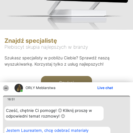
Znajdź specjalistę
Plebiscyt skupia najlepszych w branży
Szukasz specjalisty w pobliżu Ciebie? Sprawdź naszą
wyszukiwarkę. Korzystaj tylko z usług najlepszych!
Szukaj
ORŁY Meblarstwa
Live chat
16:51
Cześć, chętnie Ci pomogę! 🙂 Kliknij proszę w
odpowiedni temat rozmowy! 🙂
Organizator plebiscytu
Plebiscyt
Kontakt
Jestem Laureatem, chcę odebrać materiały
Bright Side Solutions sp. z o.
Laureaci
Kontakt