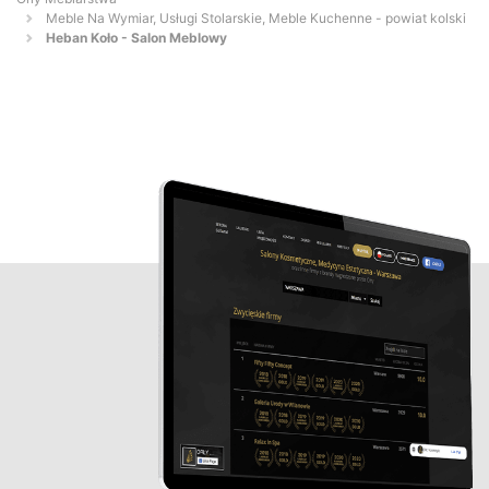
Meble Na Wymiar, Usługi Stolarskie, Meble Kuchenne - powiat kolski
Heban Koło - Salon Meblowy