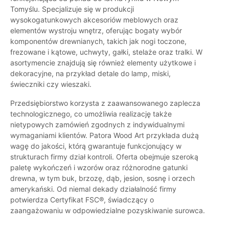
Tomyślu. Specjalizuje się w produkcji
wysokogatunkowych akcesoriów meblowych oraz
elementów wystroju wnętrz, oferując bogaty wybór
komponentów drewnianych, takich jak nogi toczone,
frezowane i kątowe, uchwyty, gałki, stelaże oraz tralki. W
asortymencie znajdują się również elementy użytkowe i
dekoracyjne, na przykład detale do lamp, miski,
świeczniki czy wieszaki.
Przedsiębiorstwo korzysta z zaawansowanego zaplecza
technologicznego, co umożliwia realizację także
nietypowych zamówień zgodnych z indywidualnymi
wymaganiami klientów. Patora Wood Art przykłada dużą
wagę do jakości, którą gwarantuje funkcjonujący w
strukturach firmy dział kontroli. Oferta obejmuje szeroką
paletę wykończeń i wzorów oraz różnorodne gatunki
drewna, w tym buk, brzozę, dąb, jesion, sosnę i orzech
amerykański. Od niemal dekady działalność firmy
potwierdza Certyfikat FSC®, świadczący o
zaangażowaniu w odpowiedzialne pozyskiwanie surowca.