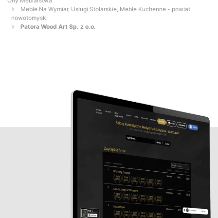
Orły Meblarstwa
Meble Na Wymiar, Usługi Stolarskie, Meble Kuchenne - powiat
nowotomyski
Patora Wood Art Sp. z o.o.