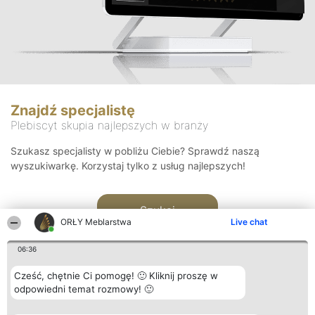
Znajdź specjalistę
Plebiscyt skupia najlepszych w branży
Szukasz specjalisty w pobliżu Ciebie? Sprawdź naszą
wyszukiwarkę. Korzystaj tylko z usług najlepszych!
Szukaj
ORŁY Meblarstwa
Live chat
06:36
Cześć, chętnie Ci pomogę! 🙂 Kliknij proszę w
odpowiedni temat rozmowy! 🙂
Organizator plebiscytu
Plebiscyt
Kontakt