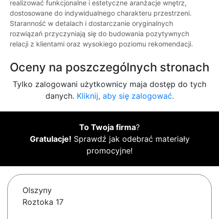
realizować funkcjonalne i estetyczne aranżacje wnętrz,
dostosowane do indywidualnego charakteru przestrzeni.
Staranność w detalach i dostarczanie oryginalnych
rozwiązań przyczyniają się do budowania pozytywnych
relacji z klientami oraz wysokiego poziomu rekomendacji.
Oceny na poszczególnych stronach
Tylko zalogowani użytkownicy maja dostęp do tych
danych.
Kliknij, aby się zalogować.
To Twoja firma
?
Gratulacje!
Sprawdź jak odebrać materiały
promocyjne!
Olszyny
Roztoka 17