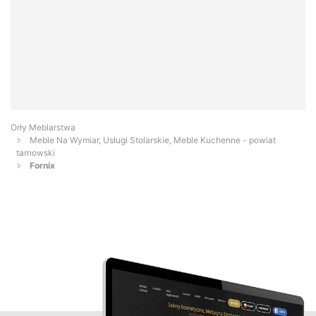
Orły Meblarstwa
Meble Na Wymiar, Usługi Stolarskie, Meble Kuchenne - powiat
tarnowski
Fornix