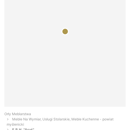
Orły Meblarstwa
Meble Na Wymiar, Usługi Stolarskie, Meble Kuchenne - powiat
myślenicki
F.P.H. "Aruś"