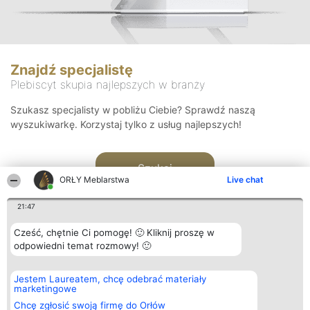
Znajdź specjalistę
Plebiscyt skupia najlepszych w branży
Szukasz specjalisty w pobliżu Ciebie? Sprawdź naszą
wyszukiwarkę. Korzystaj tylko z usług najlepszych!
Szukaj
ORŁY Meblarstwa
Live chat
21:47
Cześć, chętnie Ci pomogę! 🙂 Kliknij proszę w
odpowiedni temat rozmowy! 🙂
Organizator plebiscytu
Plebiscyt
Kontakt
Jestem Laureatem, chcę odebrać materiały
Bright Side Solutions sp. z o.
Laureaci
Kontakt
marketingowe
o. sp. k.
Lista
ul. Ruska 22
wszystkich
Chcę zgłosić swoją firmę do Orłów