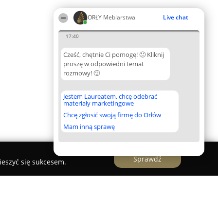
ORŁY Meblarstwa
Live chat
17:40
Cześć, chętnie Ci pomogę! 🙂 Kliknij
proszę w odpowiedni temat
rozmowy! 🙂
Jestem Laureatem, chcę odebrać
materiały marketingowe
Chcę zgłosić swoją firmę do Orłów
Mam inną sprawę
Sprawdź
ieszyć się sukcesem.
biurowe