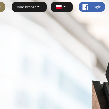
ę
Login
Inne branże