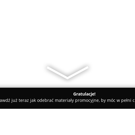
Gratulacje!
awdź już teraz jak odebrać materiały promocyjne, by móc w pełni c
rskie, Meble Kuchenne - powiat Miasto Poznań
ELJAR - Meble 