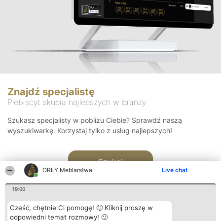
Znajdź specjalistę
Plebiscyt skupia najlepszych w branży
Szukasz specjalisty w pobliżu Ciebie? Sprawdź naszą
wyszukiwarkę. Korzystaj tylko z usług najlepszych!
Szukaj
ORŁY Meblarstwa
Live chat
19:00
Cześć, chętnie Ci pomogę! 🙂 Kliknij proszę w
odpowiedni temat rozmowy! 🙂