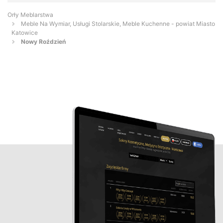
Orły Meblarstwa
Meble Na Wymiar, Usługi Stolarskie, Meble Kuchenne - powiat Miasto
Katowice
Nowy Roździeń