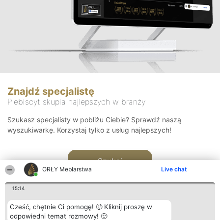
Znajdź specjalistę
Plebiscyt skupia najlepszych w branży
Szukasz specjalisty w pobliżu Ciebie? Sprawdź naszą
wyszukiwarkę. Korzystaj tylko z usług najlepszych!
Szukaj
ORŁY Meblarstwa
Live chat
15:14
Cześć, chętnie Ci pomogę! 🙂 Kliknij proszę w
odpowiedni temat rozmowy! 🙂