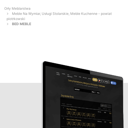
Orły Meblarstwa
Meble Na Wymiar, Usługi Stolarskie, Meble Kuchenne - powiat
piotrkowski
BED MEBLE