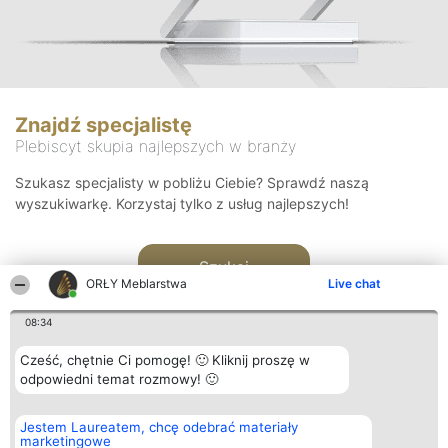
Znajdź specjalistę
Plebiscyt skupia najlepszych w branży
Szukasz specjalisty w pobliżu Ciebie? Sprawdź naszą
wyszukiwarkę. Korzystaj tylko z usług najlepszych!
Szukaj
ORŁY Meblarstwa
Live chat
08:34
Cześć, chętnie Ci pomogę! 🙂 Kliknij proszę w
odpowiedni temat rozmowy! 🙂
Organizator plebiscytu
Plebiscyt
Kontakt
Jestem Laureatem, chcę odebrać materiały
Bright Side Solutions sp. z o.
Laureaci
Kontakt
marketingowe
o. sp. k.
Lista