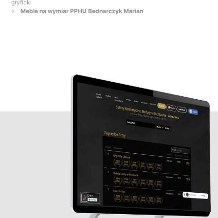
gryficki
Meble na wymiar PPHU Bednarczyk Marian