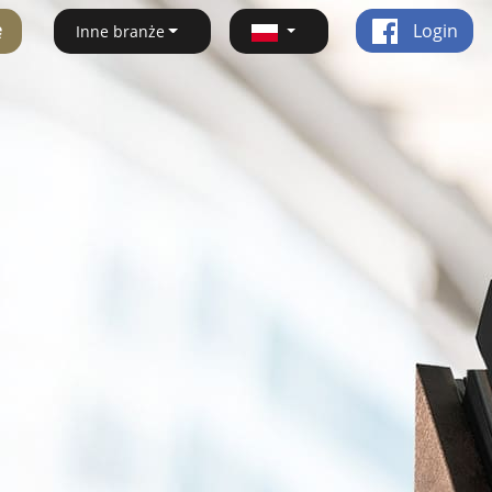
ę
Login
Inne branże