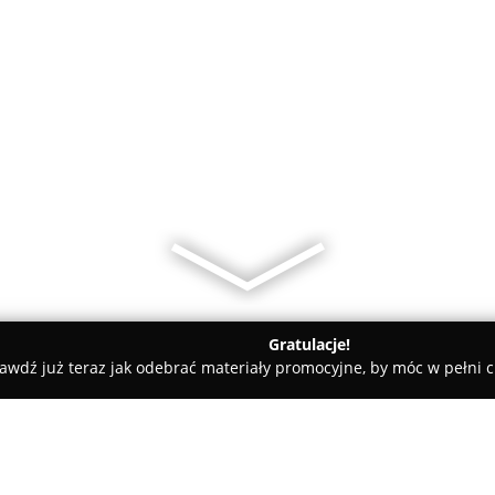
Gratulacje!
awdź już teraz jak odebrać materiały promocyjne, by móc w pełni c
rskie, Meble Kuchenne - powiat Miasto Grudziądz
BONUS Mebl