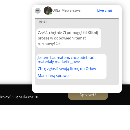
ORŁY Meblarstwa
Live chat
09:51
Cześć, chętnie Ci pomogę! 🙂 Kliknij
proszę w odpowiedni temat
rozmowy! 🙂
Jestem Laureatem, chcę odebrać
materiały marketingowe
Chcę zgłosić swoją firmę do Orłów
Mam inną sprawę
Sprawdź
ieszyć się sukcesem.
e Kuchenne