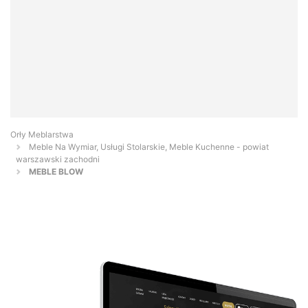
Orły Meblarstwa
Meble Na Wymiar, Usługi Stolarskie, Meble Kuchenne - powiat
warszawski zachodni
MEBLE BLOW