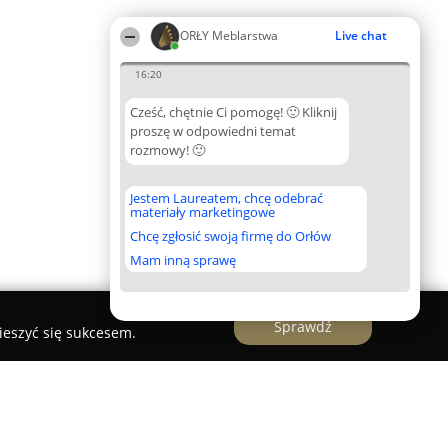
ORŁY Meblarstwa
Live chat
16:20
Cześć, chętnie Ci pomogę! 🙂 Kliknij
proszę w odpowiedni temat
rozmowy! 🙂
Jestem Laureatem, chcę odebrać
materiały marketingowe
Chcę zgłosić swoją firmę do Orłów
Mam inną sprawę
Sprawdź
ieszyć się sukcesem.
ałgorzata Mądraszewska