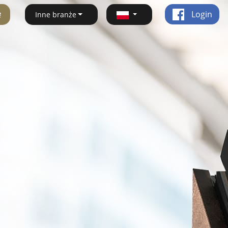
ę
Login
Inne branże