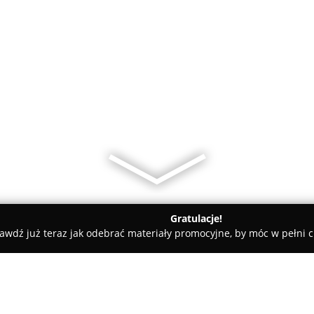
Gratulacje!
awdź już teraz jak odebrać materiały promocyjne, by móc w pełni c
rskie, Meble Kuchenne - powiat Miasto Szczecin
Madras Styl M