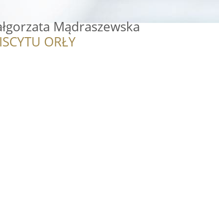
ałgorzata Mądraszewska
ISCYTU ORŁY