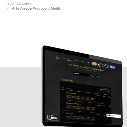
radomszczański
Arte Arredo Producent Mebli