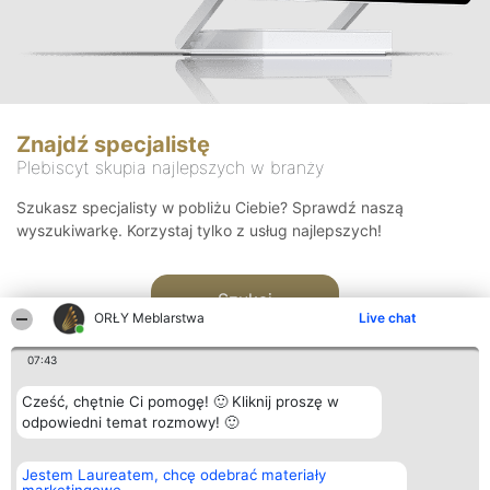
Znajdź specjalistę
Plebiscyt skupia najlepszych w branży
Szukasz specjalisty w pobliżu Ciebie? Sprawdź naszą
wyszukiwarkę. Korzystaj tylko z usług najlepszych!
Szukaj
ORŁY Meblarstwa
Live chat
07:43
Cześć, chętnie Ci pomogę! 🙂 Kliknij proszę w
odpowiedni temat rozmowy! 🙂
Organizator plebiscytu
Plebiscyt
Kontakt
Jestem Laureatem, chcę odebrać materiały
Bright Side Solutions sp. z o.
Laureaci
Kontakt