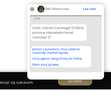
ORŁY Meblarstwa
Live chat
13:56
Cześć, chętnie Ci pomogę! 🙂 Kliknij
proszę w odpowiedni temat
rozmowy! 🙂
Jestem Laureatem, chcę odebrać
materiały marketingowe
Chcę zgłosić swoją firmę do Orłów
Mam inną sprawę
Sprawdź
ieszyć się sukcesem.