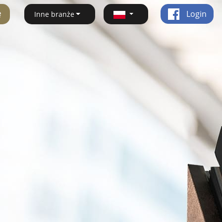
ę
Login
Inne branże