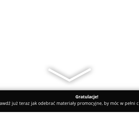
Gratulacje!
awdź już teraz jak odebrać materiały promocyjne, by móc w pełni c
rskie, Meble Kuchenne - powiat gryfiński
Angras-2