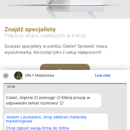
Znajdź specjalistę
Plebiscyt skupia najlepszych w branży
Szukasz specjalisty w pobliżu Ciebie? Sprawdź naszą
wyszukiwarkę. Korzystaj tylko z usług najlepszych!
Szukaj
ORŁY Meblarstwa
Live chat
04:36
Cześć, chętnie Ci pomogę! 🙂 Kliknij proszę w
odpowiedni temat rozmowy! 🙂
Organizator plebiscytu
Plebiscyt
Kontakt
Jestem Laureatem, chcę odebrać materiały
Bright Side Solutions sp. z o.
Laureaci
Kontakt
marketingowe
o. sp. k.
Lista
ul. Ruska 22
wszystkich
Chcę zgłosić swoją firmę do Orłów