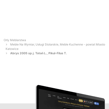
Orły Meblarstwa
Meble Na Wymiar, Usługi Stolarskie, Meble Kuchenne - powiat Miasto
Katowice
Abrys 2005 sp.j. Totoń L., Pikul-Filus T.