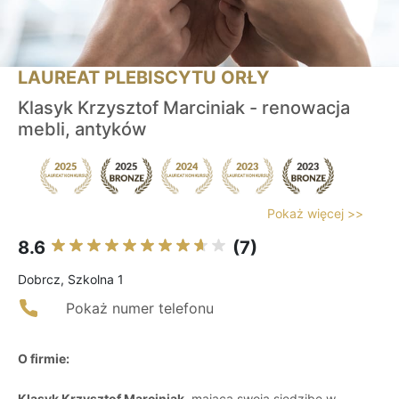
LAUREAT PLEBISCYTU ORŁY
Klasyk Krzysztof Marciniak - renowacja
mebli, antyków
Pokaż więcej >>
8.6
(7)
Dobrcz, Szkolna 1
Pokaż numer telefonu
O firmie:
Klasyk Krzysztof Marciniak
, mająca swoją siedzibę w