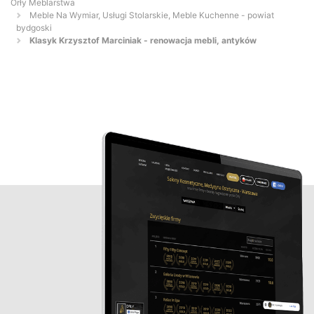
Orły Meblarstwa
Meble Na Wymiar, Usługi Stolarskie, Meble Kuchenne - powiat
bydgoski
Klasyk Krzysztof Marciniak - renowacja mebli, antyków