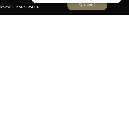
Sprawdź
ieszyć się sukcesem.
 Sklep meblowy
iej 57 działa
Ter Mag Plus
, prezentując szeroką
 domowych wnętrz. Przedsiębiorstwo skupia się
cych nowoczesną estetykę, funkcjonalność oraz
sortymencie firmy można znaleźć różne meble
 sofy, narożniki czy fotele, a także kompleksowe
enie harmonijnych i wygodnych aranżacji
ównież szeroką paletę mebli do jadalni, w tym
ktyczne elementy do przechowywania, takie jak
ma kładzie nacisk na kreację unikatowych