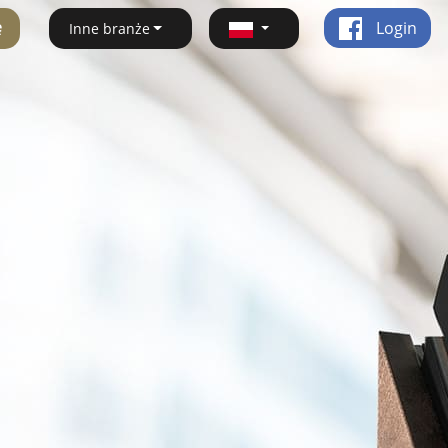
ę
Login
Inne branże