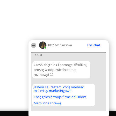
ORŁY Meblarstwa
Live chat
17:38
Cześć, chętnie Ci pomogę! 🙂 Kliknij
proszę w odpowiedni temat
rozmowy! 🙂
Jestem Laureatem, chcę odebrać
materiały marketingowe
Chcę zgłosić swoją firmę do Orłów
Mam inną sprawę