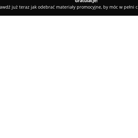
Gratulacje!
awdź już teraz jak odebrać materiały promocyjne, by móc w pełni c
rskie, Meble Kuchenne - powiat Miasto Poznań
Ter Mag Plus -
O firmie:
W Poznaniu przy ulicy Starołęck
gamę mebli przeznaczonych do
na oferowaniu produktów łączą
wysoką jakość wykonania. W a
Pokaż więcej >>
wypoczynkowe, takie jak kanapy,
zestawy, umożliwiające stworz
pomieszczeń.
Oferta Ter-Mag Plus obejmuje r
stoły oraz krzesła, a także pra
komody, regały oraz szafy. Fir