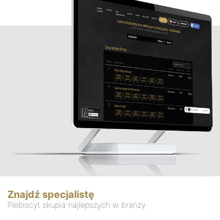
Znajdź specjalistę
Plebiscyt skupia najlepszych w branży