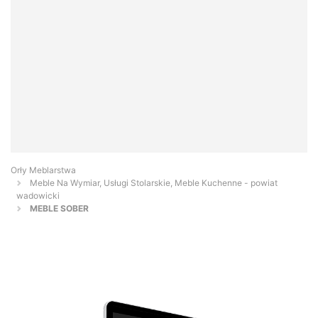
Orły Meblarstwa
Meble Na Wymiar, Usługi Stolarskie, Meble Kuchenne - powiat
wadowicki
MEBLE SOBER