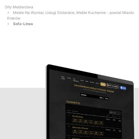
Orły Meblarstwa
Meble Na Wymiar, Usługi Stolarskie, Meble Kuchenne - powiat Miasto
Kraków
Sofa-Linea