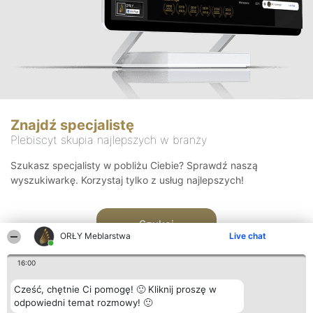
Znajdź specjalistę
Plebiscyt skupia najlepszych w branży
Szukasz specjalisty w pobliżu Ciebie? Sprawdź naszą
wyszukiwarkę. Korzystaj tylko z usług najlepszych!
Szukaj
ORŁY Meblarstwa
Live chat
16:00
Cześć, chętnie Ci pomogę! 🙂 Kliknij proszę w
odpowiedni temat rozmowy! 🙂