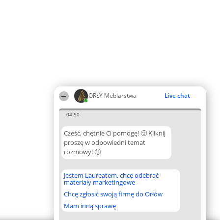
ORŁY Meblarstwa
Live chat
04:50
Cześć, chętnie Ci pomogę! 🙂 Kliknij
proszę w odpowiedni temat
rozmowy! 🙂
Jestem Laureatem, chcę odebrać
materiały marketingowe
Chcę zgłosić swoją firmę do Orłów
Mam inną sprawę