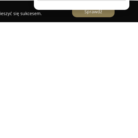
Sprawdź
ieszyć się sukcesem.
ebli Sklepowych
st firmą z wieloletnim doświadczeniem, która od
owe rozwiązania dla placówek handlowych.
 się w wyposażaniu sklepów, proponując szeroką
ały sklepowe, meble chłodnicze, wózki i koszyki
óżnorodne haki i zawieszki. Wyróżnikiem firmy
 realizowanych projektów, co umożliwia
 do konkretnych oczekiwań klientów.
epowych obejmuje zarówno sprzedaż detaliczną i
ową obsługę inwestycji – począwszy od