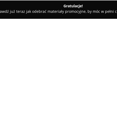
Gratulacje!
awdź już teraz jak odebrać materiały promocyjne, by móc w pełni c
rskie, Meble Kuchenne - powiat Miasto Siedlce
Cms Centrum M
O firmie:
Centrum Mebli Sklepowych
je
2008 roku dostarcza kompleks
Przedsiębiorstwo specjalizuje
gamę produktów, takich jak reg
Pokaż więcej >>
zakupowe, listwy cenowe oraz r
jest indywidualne podejście do
tworzenie ofert dostosowanych
Działalność Centrum Mebli Skl
hurtową, jak również kompleks