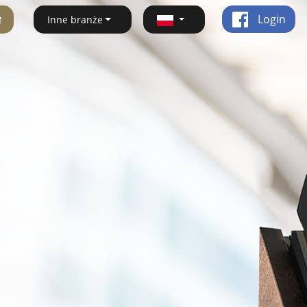
ę
Login
Inne branże