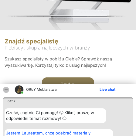
Znajdź specjalistę
Plebiscyt skupia najlepszych w branży
Szukasz specjalisty w pobliżu Ciebie? Sprawdź naszą
wyszukiwarkę. Korzystaj tylko z usług najlepszych!
Szukaj
ORŁY Meblarstwa
Live chat
04:17
Cześć, chętnie Ci pomogę! 🙂 Kliknij proszę w
odpowiedni temat rozmowy! 🙂
Organizator plebiscytu
Plebiscyt
Kontakt
Jestem Laureatem, chcę odebrać materiały
Bright Side Solutions sp. z o.
Laureaci
Kontakt