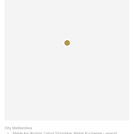
Orły Meblarstwa
Meble Na Wymiar, Usługi Stolarskie, Meble Kuchenne - powiat