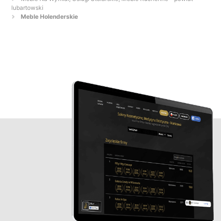
lubartowski
Meble Holenderskie