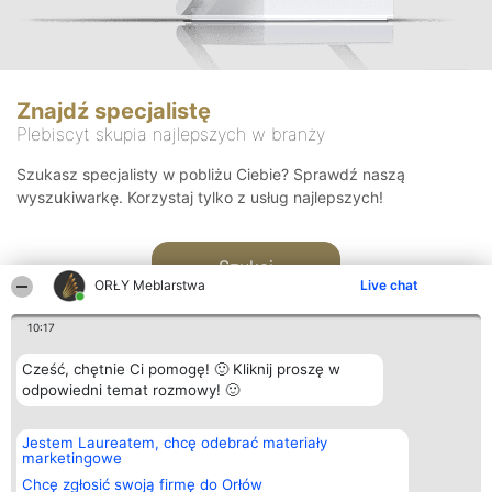
Znajdź specjalistę
Plebiscyt skupia najlepszych w branży
Szukasz specjalisty w pobliżu Ciebie? Sprawdź naszą
wyszukiwarkę. Korzystaj tylko z usług najlepszych!
Szukaj
ORŁY Meblarstwa
Live chat
10:17
Cześć, chętnie Ci pomogę! 🙂 Kliknij proszę w
odpowiedni temat rozmowy! 🙂
Organizator plebiscytu
Plebiscyt
Kontakt
Jestem Laureatem, chcę odebrać materiały
Bright Side Solutions sp. z o.
Laureaci
Kontakt
marketingowe
o. sp. k.
Lista
ul. Ruska 22
wszystkich
Chcę zgłosić swoją firmę do Orłów