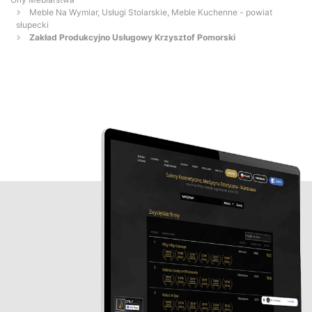
Meble Na Wymiar, Usługi Stolarskie, Meble Kuchenne - powiat
słupecki
Zakład Produkcyjno Usługowy Krzysztof Pomorski