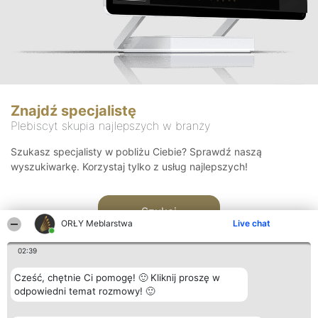
Znajdź specjalistę
Plebiscyt skupia najlepszych w branży
Szukasz specjalisty w pobliżu Ciebie? Sprawdź naszą
wyszukiwarkę. Korzystaj tylko z usług najlepszych!
Szukaj
ORŁY Meblarstwa
Live chat
02:39
Cześć, chętnie Ci pomogę! 🙂 Kliknij proszę w
odpowiedni temat rozmowy! 🙂
Organizator plebiscytu
Plebiscyt
Kontakt