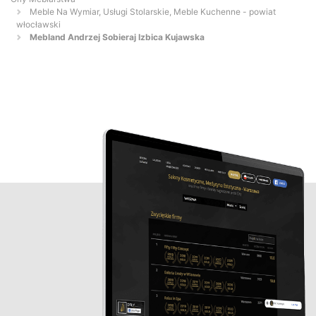
Meble Na Wymiar, Usługi Stolarskie, Meble Kuchenne - powiat
włocławski
Mebland Andrzej Sobieraj Izbica Kujawska