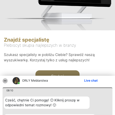
Znajdź specjalistę
Plebiscyt skupia najlepszych w branży
Szukasz specjalisty w pobliżu Ciebie? Sprawdź naszą
wyszukiwarkę. Korzystaj tylko z usług najlepszych!
Szukaj
ORŁY Meblarstwa
Live chat
08:10
Cześć, chętnie Ci pomogę! 🙂 Kliknij proszę w
odpowiedni temat rozmowy! 🙂
Organizator plebiscytu
Plebiscyt
Kontakt