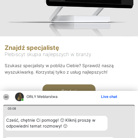
Znajdź specjalistę
Plebiscyt skupia najlepszych w branży
Szukasz specjalisty w pobliżu Ciebie? Sprawdź naszą
wyszukiwarkę. Korzystaj tylko z usług najlepszych!
Szukaj
ORŁY Meblarstwa
Live chat
05:08
Cześć, chętnie Ci pomogę! 🙂 Kliknij proszę w
odpowiedni temat rozmowy! 🙂
Organizator plebiscytu
Plebiscyt
Kontakt