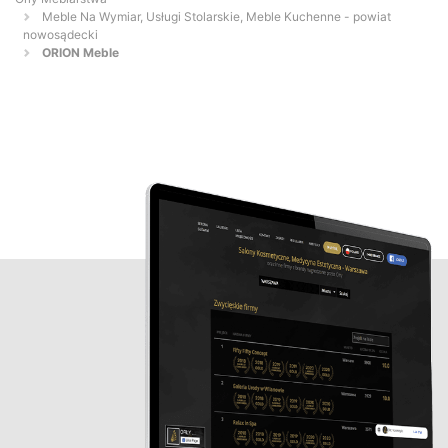
Meble Na Wymiar, Usługi Stolarskie, Meble Kuchenne - powiat
nowosądecki
ORION Meble