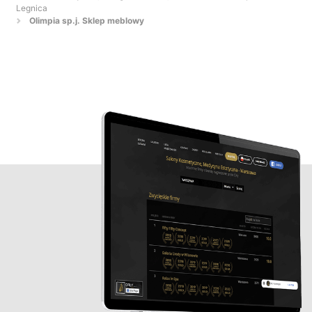
Legnica
Olimpia sp.j. Sklep meblowy