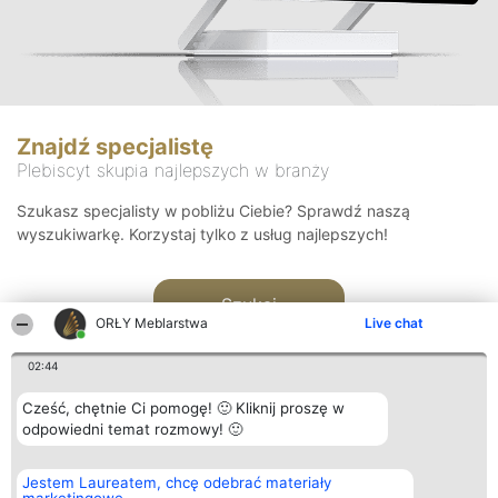
Znajdź specjalistę
Plebiscyt skupia najlepszych w branży
Szukasz specjalisty w pobliżu Ciebie? Sprawdź naszą
wyszukiwarkę. Korzystaj tylko z usług najlepszych!
Szukaj
ORŁY Meblarstwa
Live chat
02:44
Cześć, chętnie Ci pomogę! 🙂 Kliknij proszę w
odpowiedni temat rozmowy! 🙂
Organizator plebiscytu
Plebiscyt
Kontakt
Jestem Laureatem, chcę odebrać materiały
Bright Side Solutions sp. z o.
Laureaci
Kontakt