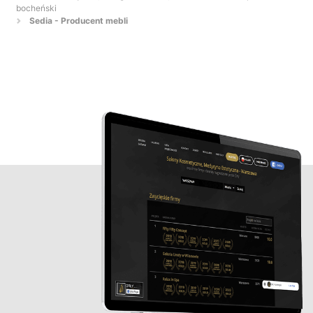
bocheński
Sedia - Producent mebli