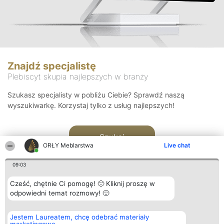
Znajdź specjalistę
Plebiscyt skupia najlepszych w branży
Szukasz specjalisty w pobliżu Ciebie? Sprawdź naszą
wyszukiwarkę. Korzystaj tylko z usług najlepszych!
Szukaj
ORŁY Meblarstwa
Live chat
09:03
Cześć, chętnie Ci pomogę! 🙂 Kliknij proszę w
odpowiedni temat rozmowy! 🙂
Organizator plebiscytu
Plebiscyt
Kontakt
Jestem Laureatem, chcę odebrać materiały
Bright Side Solutions sp. z o.
Laureaci
Kontakt