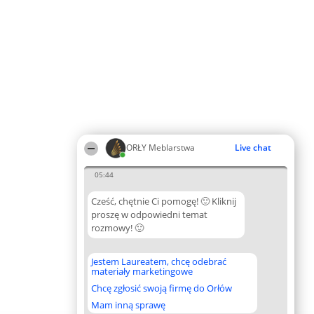
ORŁY Meblarstwa
Live chat
05:44
Cześć, chętnie Ci pomogę! 🙂 Kliknij
proszę w odpowiedni temat
rozmowy! 🙂
Jestem Laureatem, chcę odebrać
materiały marketingowe
Chcę zgłosić swoją firmę do Orłów
Mam inną sprawę