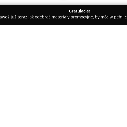
Gratulacje!
awdź już teraz jak odebrać materiały promocyjne, by móc w pełni c
rskie, Meble Kuchenne - powiat kępiński
Maridex Meble
O firmie:
Maridex Meble
jest polskim pr
Kępna, w regionie Wielkopolski
meblarskim. Rejon ten od dawn
stolarskimi. Firma specjalizuje
Pokaż więcej >>
oferuje rozbudowaną gamę wyr
W ofercie Maridex znajdują się
także kompleksowe wyposażenie 
pokojów młodzieżowych oraz bi